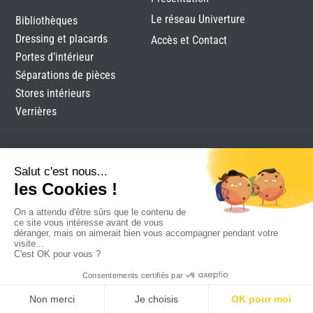
Le réseau Univerture
Bibliothèques
Dressing et placards
Accès et Contact
Portes d’intérieur
Séparations de pièces
Stores intérieurs
Verrières
Landaise De Menuiserie
Mentions légales
Plan du site
Réalisation Attraptemps
Devis
RDV
Contact