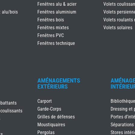
Fenêtres alu & acier
Volets coulissan
: alu/bois
Fenêtres aluminium
Volets persienn
Fenêtres bois
Volets roulants 
Fenêtres mixtes
Volets solaires
Fenêtres PVC
Fenêtres technique
AMÉNAGEMENTS
AMÉNAG
EXTÉRIEURS
INTÉRIEU
Carport
Bibliothèqu
 battants
Garde-Corps
Dressing et 
 coulissants
Grilles de défenses
Portes d’inté
s
Moustiquaires
Séparations
Pergolas
Stores intér
ts