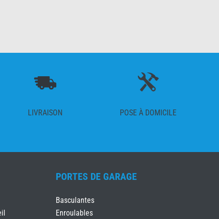
LIVRAISON
POSE À DOMICILE
PORTES DE GARAGE
Basculantes
il
Enroulables