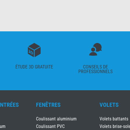
ÉTUDE 3D GRATUITE
CONSEILS DE
PROFESSIONNELS
ENTRÉES
FENÊTRES
VOLETS
Coulissant aluminium
Volets battants
ium
Coulissant PVC
Volets brise-sole