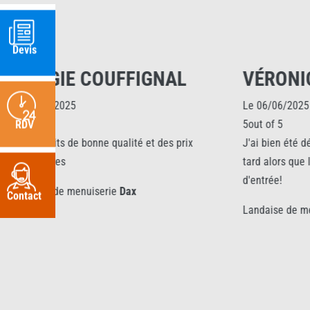
Devis
MAGGIE COUFFIGNAL
VÉRONI
Le 10/09/2025
Le 06/06/2025
5out of 5
5out of 5
RDV
Les produits de bonne qualité et des prix
J'ai bien été 
convenables
tard alors que l
d'entrée!
Landaise de menuiserie
Dax
Contact
Landaise de m