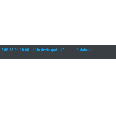
n ?
05 33 94 00 60
Un devis gratuit ?
Catalogue