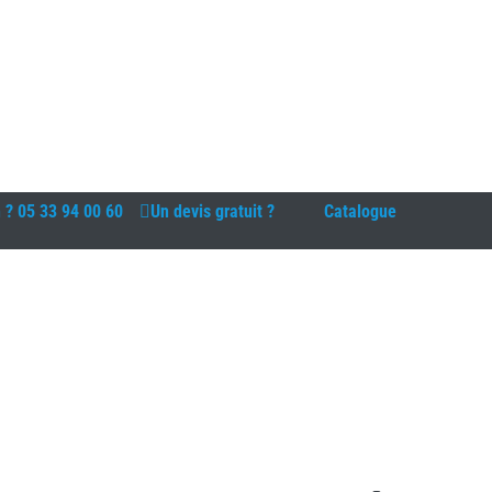
n ?
05 33 94 00 60
Un devis gratuit ?
Catalogue