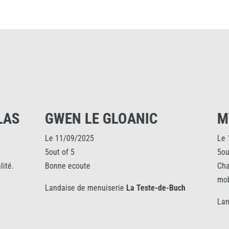
OANIC
MYRIAM MIGNARD
Le 10/09/2025
5out of 5
Changement de double va tirage sur fenê
mobil home
e
La Teste-de-Buch
Landaise de menuiserie
Soustons