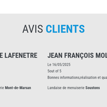
AVIS
CLIENTS
N FRANÇOIS MOLAS
GWEN LE GL
05/2025
Le 11/09/2025
 5
5out of 5
informations,réalisation et qualité.
Bonne ecoute
se de menuiserie
Soustons
Landaise de menuiseri