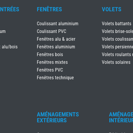
ENTRÉES
FENÊTRES
VOLETS
Coulissant aluminium
Volets battants
ium
Coulissant PVC
Volets brise-sole
Fenêtres alu & acier
Volets coulissan
: alu/bois
Fenêtres aluminium
Volets persienn
Fenêtres bois
Volets roulants 
Fenêtres mixtes
Volets solaires
Fenêtres PVC
Fenêtres technique
AMÉNAGEMENTS
AMÉNAG
EXTÉRIEURS
INTÉRIEU