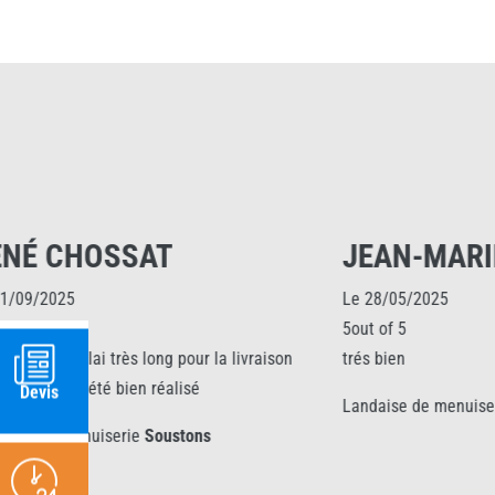
JEAN-MARIE LAFENETRE
JEA
Le 28/05/2025
Le 16/
5out of 5
5out of
ison
trés bien
Bonnes 
Devis
Landaise de menuiserie
Mont-de-Marsan
Landai